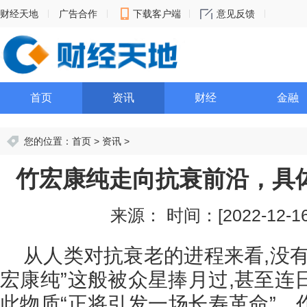
财经天地
广告合作
下载客户端
意见反馈
首页
资讯
财经
金融
您的位置：
首页
>
资讯
>
竹宏康纯走向抗衰前沿，具
来源：
时间：[2022-12-16 
从人类对抗衰老的进程来看,没
宏康纯”这般被众星捧月过,甚至连
此物质“正将引发一场长寿革命”。