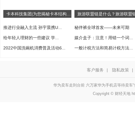
卡本科技集团|为您揭秘卡本结构胶背后的“底气”！
推进行业融入主流 孙宇晨携U...
秘伴裤全球首发——未来可期
给年轻人理财的一些建议 学...
媒介盒子：注意！用错一个词...
2022中国洗碗机消费普及活动6...
一般计税方法和简易计税方法...
客户服务
|
隐私政策
|
华为卖车走到台前 六万家华为手机店等待卖车“
Copyright © 财经天地 http