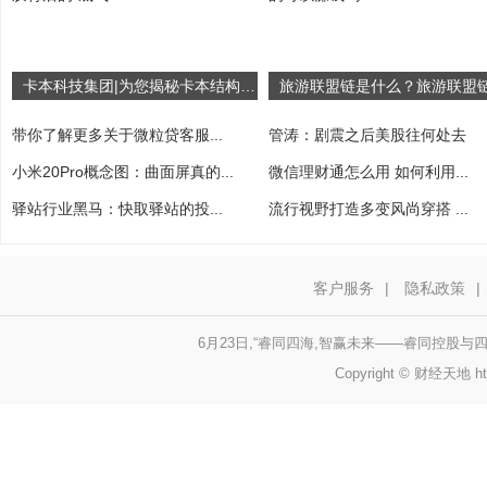
卡本科技集团|为您揭秘卡本结构胶背后的“底气”！
带你了解更多关于微粒贷客服...
管涛：剧震之后美股往何处去
小米20Pro概念图：曲面屏真的...
微信理财通怎么用 如何利用...
驿站行业黑马：快取驿站的投...
流行视野打造多变风尚穿搭 ...
客户服务
|
隐私政策
|
6月23日,“睿同四海,智赢未来——睿同控股
Copyright © 财经天地 http